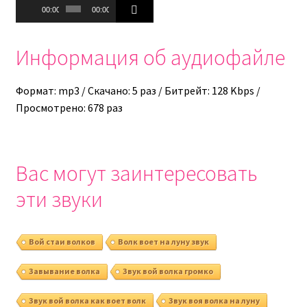
Аудиоплеер
00:00
00:00
Информация об аудиофайле
Формат: mp3 / Скачано: 5 раз / Битрейт: 128 Kbps /
Просмотрено: 678 раз
Вас могут заинтересовать
эти звуки
Вой стаи волков
Волк воет на луну звук
Завывание волка
Звук вой волка громко
Звук вой волка как воет волк
Звук воя волка на луну