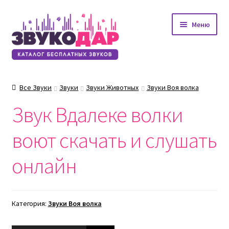
Перейти
Перейти
Меню
к
к
навигации
содержимому
Все Звуки
Звуки
Звуки Животных
Звуки Воя волка
Звук Вдалеке волки
воют скачать и слушать
онлайн
Категория:
Звуки Воя волка