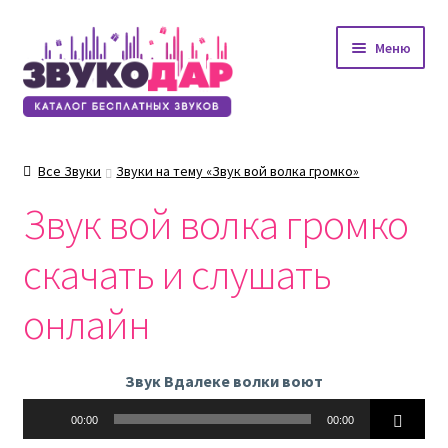
Перейти
Перейти
Меню
к
к
навигации
содержимому
Все Звуки
Звуки на тему «Звук вой волка громко»
Звук вой волка громко
скачать и слушать
онлайн
Звук Вдалеке волки воют
Аудиоплеер
00:00
00:00