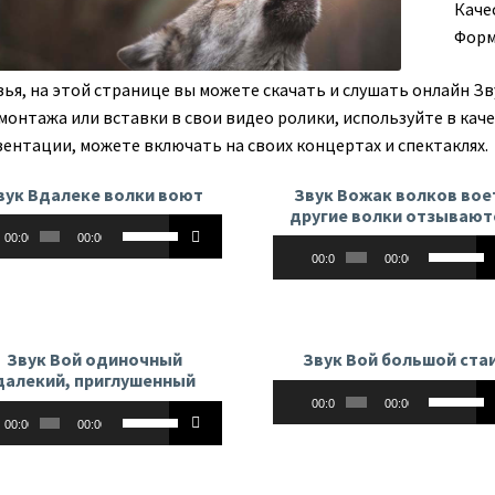
Каче
Форм
зья, на этой странице вы можете скачать и слушать онлайн Зв
 монтажа или вставки в свои видео ролики, используйте в кач
зентации, можете включать на своих концертах и спектаклях.
вук Вдалеке волки воют
Звук Вожак волков вое
другие волки отзывают
оплеер
Используйте
00:00
00:00
Аудиоплеер
Использу
клавиши
00:00
00:00
клавиши
вверх/
вверх/
вниз,
вниз,
чтобы
чтобы
увеличить
Звук Вой одиночный
Звук Вой большой ста
увеличит
или
далекий, приглушенный
Аудиоплеер
Использу
или
уменьшить
00:00
00:00
оплеер
Используйте
клавиши
уменьши
громкость.
00:00
00:00
клавиши
вверх/
громкост
вверх/
вниз,
вниз,
чтобы