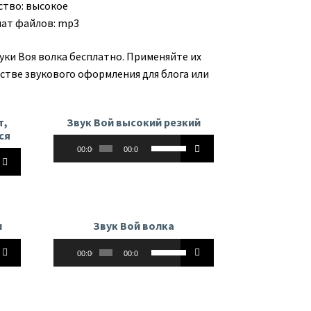
ство: высокое
ат файлов: mp3
уки Воя волка бесплатно. Применяйте их
естве звукового оформления для блога или
т,
Звук Вой высокий резкий
ся
Аудиоплеер
Используйте
00:00
00:00
йте
клавиши
вверх/
вниз,
чтобы
увеличить
и
Звук Вой волка
ь
или
Аудиоплеер
йте
Используйте
уменьшить
00:00
00:00
клавиши
ть
громкость.
вверх/
ь.
вниз,
чтобы