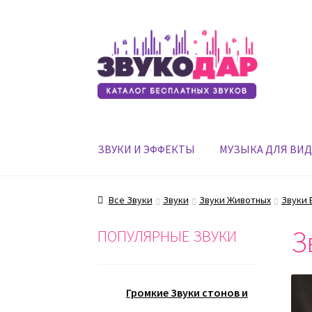
Перейти
Перейти
к
к
навигации
содержимому
ЗВУКИ И ЭФФЕКТЫ
МУЗЫКА ДЛЯ ВИ
Все Звуки
Звуки
Звуки Животных
Звуки 
З
ПОПУЛЯРНЫЕ ЗВУКИ
Громкие Звуки стонов и