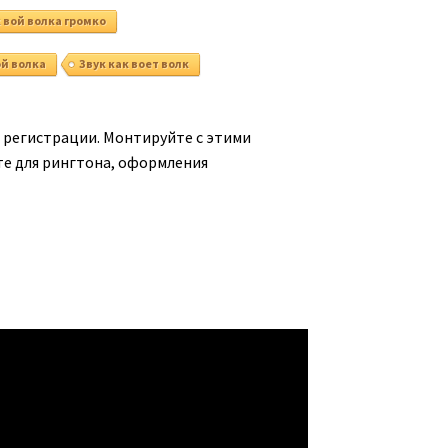
 вой волка громко
ой волка
Звук как воет волк
з регистрации. Монтируйте с этими
йте для рингтона, оформления