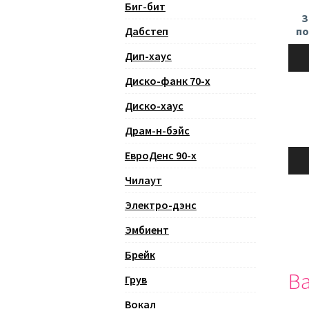
Биг-бит
З
Дабстеп
по
Ауди
Дип-хаус
Диско-фанк 70-х
Диско-хаус
Драм-н-бэйс
Ауди
ЕвроДенс 90-х
Чилаут
Электро-дэнс
Эмбиент
Брейк
Ва
Грув
Вокал