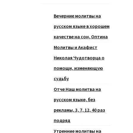
Вечерние молитвы на
русском языке в хорошем
качестве на сон, Оптина
Молитвы и Акафист
Николая Чудотворца о
помощи, изменяющую
судьбу
Отче Наш молитва на
русском языке, без
рекламы, 3, 7, 12, 40 раз
подряд
Утренние молитвы на