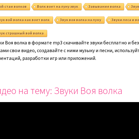
ой стаи волков
Волк воет на луну звук
Завывание волка
Звук
вук вой волка как воет волк
Звук воя волка на луну
Звуки леса и в
вук страшный вой волка
ки Воя волка в формате mp3 скачивайте звуки бесплатно и бе
ками свои видео, создавайте с ними музыку и песни, использу
зентаций, разработки игр или приложений.
део на тему: Звуки Воя волка