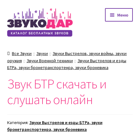
Перейти
Перейти
Меню
к
к
навигации
содержимому
Все Звуки
Звуки
Звуки Выстрелов, звуки войны, звуки
оружия
Звуки Военной техники
Звуки Выстрелов и езды
БТРа, звуки бронетранспортенра, звуки броневика
Звук БТР скачать и
слушать онлайн
Категория:
Звуки Выстрелов и езды БТРа, звуки
бронетранспортенра, звуки броневика