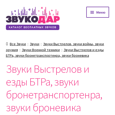
Перейти
Перейти
Меню
к
к
навигации
содержимому
Все Звуки
Звуки
Звуки Выстрелов, звуки войны, звуки
оружия
Звуки Военной техники
Звуки Выстрелов и езды
БТРа, звуки бронетранспортенра, звуки броневика
Звуки Выстрелов и
езды БТРа, звуки
бронетранспортенра,
звуки броневика