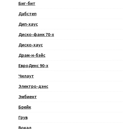
Биг-бит
Дабстеп
Дип-хаус
Диско-фанк 70-х
Диско-хаус
Драм-н-бэйс
ЕвроДенс 90-х
Чилаут
Электро-дэнс
Эмбиент
Брейк
Грув
Вокал