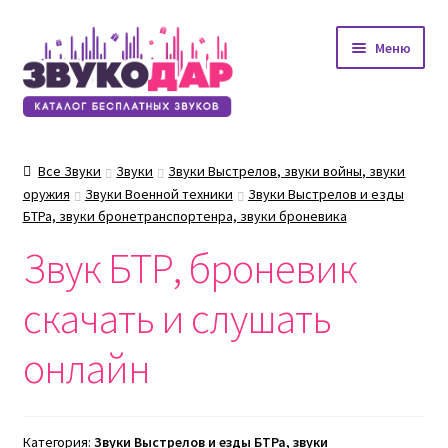
Перейти
Перейти
Меню
к
к
навигации
содержимому
Все Звуки
Звуки
Звуки Выстрелов, звуки войны, звуки
оружия
Звуки Военной техники
Звуки Выстрелов и езды
БТРа, звуки бронетранспортенра, звуки броневика
Звук БТР, броневик
скачать и слушать
онлайн
Категория:
Звуки Выстрелов и езды БТРа, звуки