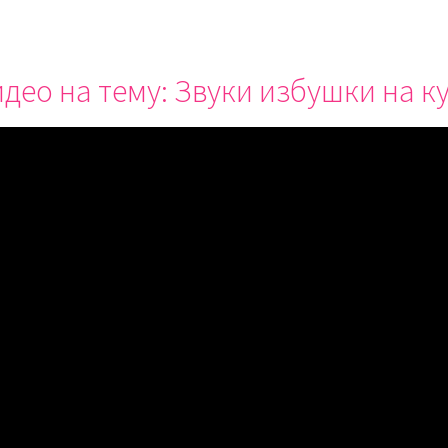
део на тему: Звуки избушки на к