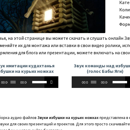
Кате
Коли
Каче
Форм
зья, на этой странице вы можете скачать и слушать онлайн Зв
меняйте их для монтажа или вставки в свои видео ролики, исп
рмления для блога или презентации, можете включать на свои
ук имитации кудахтанья
Звук команды над избуш
збушки на курьих ножках
(голос Бабы Яги)
оплеер
Аудиоплеер
Используйте
Использу
00:00
00:00
00:00
00:00
клавиши
клавиши
вверх/
вверх/
вниз,
вниз,
чтобы
чтобы
увеличить
увеличит
орка аудио файлов
Звуки избушки на курьих ножках
представлена в 
или
или
звуки для своих презентаций и проектов. Для этого просто скачивайт
уменьшить
уменьши