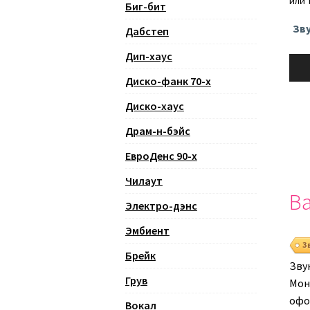
или 
Биг-бит
Зв
Дабстеп
Дип-хаус
Ауди
Диско-фанк 70-х
Диско-хаус
Драм-н-бэйс
ЕвроДенс 90-х
Чилаут
Ва
Электро-дэнс
Эмбиент
З
Брейк
Зву
Грув
Монт
офо
Вокал