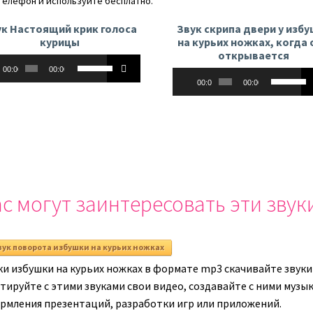
телефон и используйте бесплатно.
громкость.
громкост
ук Настоящий крик голоса
Звук скрипа двери у изб
курицы
на курьих ножках, когда 
открывается
оплеер
Используйте
00:00
00:00
Аудиоплеер
Использу
клавиши
00:00
00:00
клавиши
вверх/
вверх/
вниз,
вниз,
чтобы
чтобы
увеличить
увеличит
или
или
уменьшить
уменьши
громкость.
с могут заинтересовать эти звук
громкост
вук поворота избушки на курьих ножках
ки избушки на курьих ножках в формате mp3 скачивайте звуки
ируйте с этими звуками свои видео, создавайте с ними музыку
рмления презентаций, разработки игр или приложений.