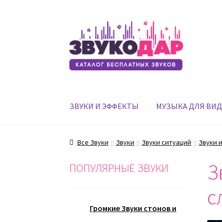
Перейти
Перейти
к
к
навигации
содержимому
ЗВУКИ И ЭФФЕКТЫ
МУЗЫКА ДЛЯ ВИ
Все Звуки
Звуки
Звуки ситуаций
Звуки 
З
ПОПУЛЯРНЫЕ ЗВУКИ
с
Громкие Звуки стонов и