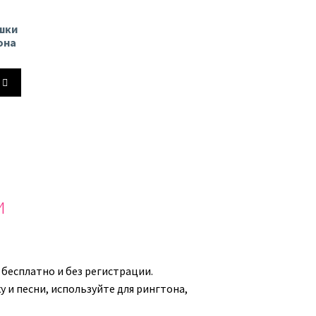
ь.
ушки
она
йте
ь
ть
и
ь.
 бесплатно и без регистрации.
 и песни, используйте для рингтона,