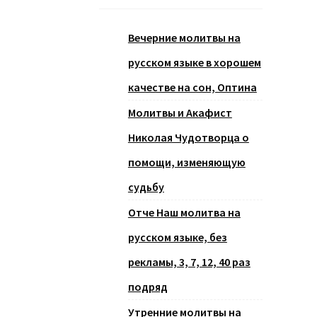
Вечерние молитвы на
русском языке в хорошем
качестве на сон, Оптина
Молитвы и Акафист
Николая Чудотворца о
помощи, изменяющую
судьбу
Отче Наш молитва на
русском языке, без
рекламы, 3, 7, 12, 40 раз
подряд
Утренние молитвы на