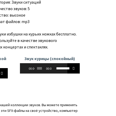
гория:
Звуки ситуаций
чество звуков: 5
ство: высокое
ат файлов: mp3
уки избушки на курьих ножках бесплатно.
ользуйте в качестве звукового
х концертах и спектаклях.
кой
Звук курицы (спокойный)
Аудиоплеер
Используйте
00:00
00:00
йте
клавиши
вверх/
вниз,
чтобы
увеличить
ь
или
нашей коллекции звуков. Вы можете применять
уменьшить
е эти SFX-файлы на своё устройство, компьютер
ть
громкость.