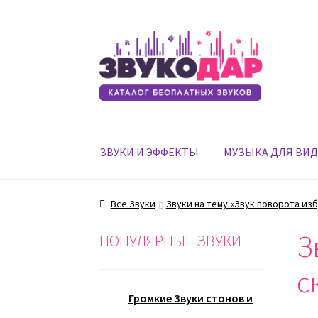
Перейти
Перейти
к
к
навигации
содержимому
ЗВУКИ И ЭФФЕКТЫ
МУЗЫКА ДЛЯ ВИ
Все Звуки
Звуки на тему «Звук поворота из
З
ПОПУЛЯРНЫЕ ЗВУКИ
с
Громкие Звуки стонов и