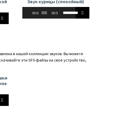
кой
Звук курицы (спокойный)
Аудиоплеер
Используйте
00:00
00:00
йте
клавиши
вверх/
вниз,
чтобы
увеличить
ь
или
влена в нашей коллекции звуков. Вы можете
уменьшить
 скачивайте эти SFX-файлы на своё устройство,
ть
громкость.
ь.
ушки
она
йте
ь