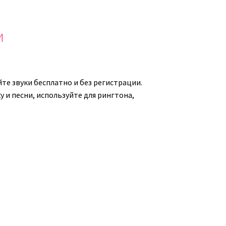
ть
и
ь.
те звуки бесплатно и без регистрации.
 и песни, используйте для рингтона,