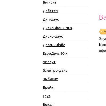
Биг-бит
Дабстеп
Ва
Дип-хаус
Диско-фанк 70-х
З
Диско-хаус
Зву
Монт
Драм-н-бэйс
офо
ЕвроДенс 90-х
Чилаут
Электро-дэнс
Эмбиент
Брейк
Грув
Вокал