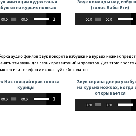
ук имитации кудахтанья
Звук команды над избуш
збушки на курьих ножках
(голос Бабы Яги)
оплеер
Аудиоплеер
Используйте
Использу
00:00
00:00
00:00
00:00
клавиши
клавиши
вверх/
вверх/
вниз,
вниз,
чтобы
чтобы
увеличить
увеличит
орка аудио файлов
Звук поворота избушки на курьих ножках
предста
или
или
енять эти звуки для своих презентаций и проектов. Для этого просто
уменьшить
уменьши
ьютер или телефон и используйте бесплатно.
громкость.
громкост
ук Настоящий крик голоса
Звук скрипа двери у изб
курицы
на курьих ножках, когда 
открывается
оплеер
Используйте
00:00
00:00
Аудиоплеер
Использу
клавиши
00:00
00:00
клавиши
вверх/
вверх/
вниз,
вниз,
чтобы
чтобы
увеличить
увеличит