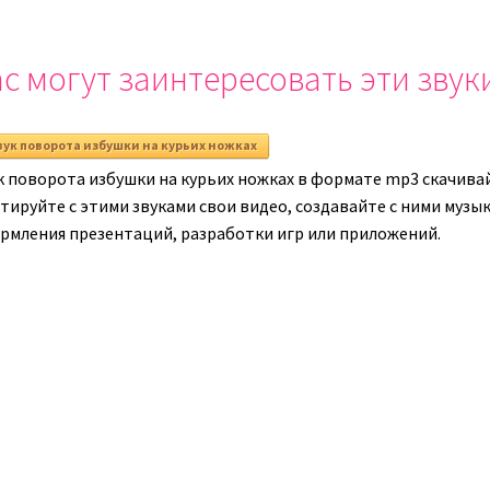
или
или
уменьшить
уменьши
громкость.
с могут заинтересовать эти звук
громкост
вук поворота избушки на курьих ножках
к поворота избушки на курьих ножках в формате mp3 скачивай
ируйте с этими звуками свои видео, создавайте с ними музыку
рмления презентаций, разработки игр или приложений.