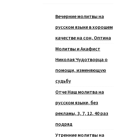
Вечерние молитвы на
русском языке в хорошем
качестве на сон, Оптина
Молитвы и Акафист
Николая Чудотворца о
помощи, изменяющую
судьбу
Отче Наш молитва на
русском языке, без
рекламы, 3, 7, 12, 40 раз
подряд
Утренние молитвы на