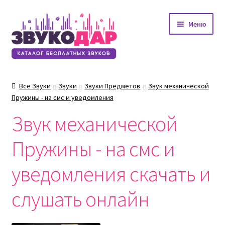
Перейти
Перейти
Меню
к
к
навигации
содержимому
Все Звуки
Звуки
Звуки Предметов
Звук механической
Пружины - на смс и уведомления
Звук механической
Пружины - на смс и
уведомления скачать и
слушать онлайн