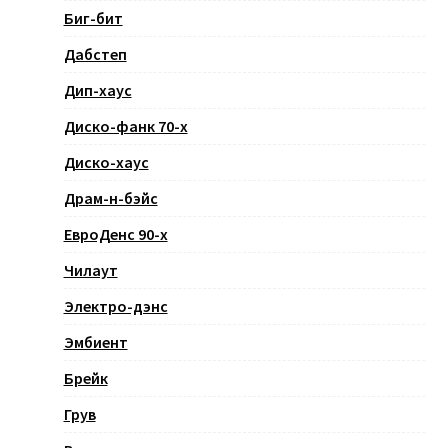
Биг-бит
Дабстеп
Дип-хаус
Диско-фанк 70-х
Диско-хаус
Драм-н-бэйс
ЕвроДенс 90-х
Чилаут
Электро-дэнс
Эмбиент
Брейк
Грув