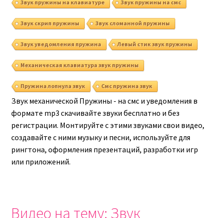
Звук пружины на клавиатуре
Звук пружины на смс
Звук скрип пружины
Звук сломанной пружины
Звук уведомления пружина
Левый стик звук пружины
Механическая клавиатура звук пружины
Пружина лопнула звук
Смс пружина звук
Звук механической Пружины - на смс и уведомления в
формате mp3 скачивайте звуки бесплатно и без
регистрации. Монтируйте с этими звуками свои видео,
создавайте с ними музыку и песни, используйте для
рингтона, оформления презентаций, разработки игр
или приложений.
Видео на тему: Звук