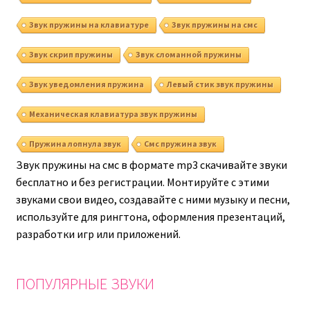
Звук пружины на клавиатуре
Звук пружины на смс
Звук скрип пружины
Звук сломанной пружины
Звук уведомления пружина
Левый стик звук пружины
Механическая клавиатура звук пружины
Пружина лопнула звук
Смс пружина звук
Звук пружины на смс в формате mp3 скачивайте звуки
бесплатно и без регистрации. Монтируйте с этими
звуками свои видео, создавайте с ними музыку и песни,
используйте для рингтона, оформления презентаций,
разработки игр или приложений.
ПОПУЛЯРНЫЕ ЗВУКИ