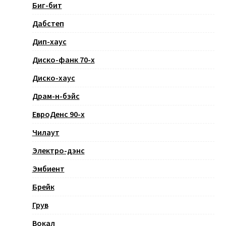
Биг-бит
Дабстеп
Дип-хаус
Диско-фанк 70-х
Диско-хаус
Драм-н-бэйс
ЕвроДенс 90-х
Чилаут
Электро-дэнс
Эмбиент
Брейк
Грув
Вокал