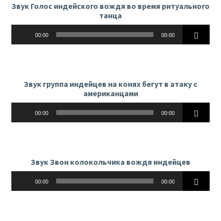
Звук Голос индейского вождя во время ритуального
танца
Аудиоплеер
00:00
00:00
Звук группа индейцев на конях бегут в атаку с
американцами
Аудиоплеер
00:00
00:00
Звук Звон колокольчика вождя индейцев
Аудиоплеер
00:00
00:00