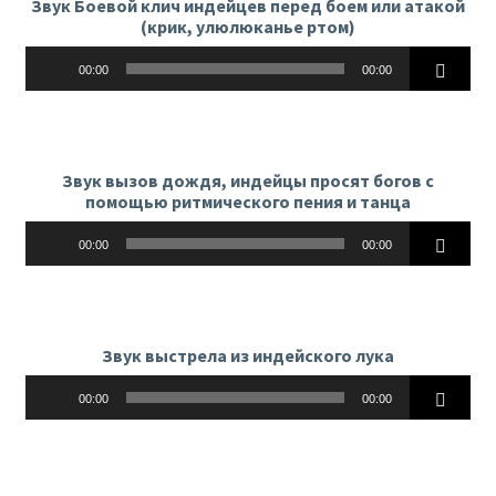
Звук Боевой клич индейцев перед боем или атакой
(крик, улюлюканье ртом)
Аудиоплеер
00:00
00:00
Звук вызов дождя, индейцы просят богов с
помощью ритмического пения и танца
Аудиоплеер
00:00
00:00
Звук выстрела из индейского лука
Аудиоплеер
00:00
00:00