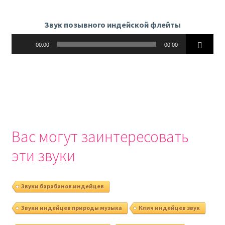
Звук позывного индейской флейты
Аудиоплеер
00:00
00:00
Вас могут заинтересовать
эти звуки
Звуки барабанов индейцев
Звуки индейцев природы музыка
Клич индейцев звук