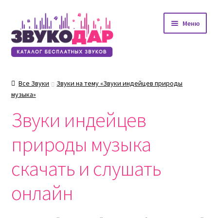
Перейти
Перейти
Меню
к
к
навигации
содержимому
Все Звуки
Звуки на тему «Звуки индейцев природы
музыка»
Звуки индейцев
природы музыка
скачать и слушать
онлайн