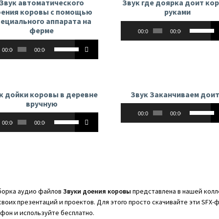
Звук автоматического
Звук где доярка доит ко
ения коровы с помощью
руками
пециального аппарата на
Аудиоплеер
Использу
ферме
00:00
00:00
клавиши
оплеер
Используйте
вверх/
00:00
00:00
клавиши
вниз,
вверх/
чтобы
вниз,
увеличит
чтобы
или
к дойки коровы в деревне
Звук Заканчиваем дои
увеличить
уменьши
вручную
Аудиоплеер
Использу
или
громкост
00:00
00:00
оплеер
Используйте
клавиши
уменьшить
00:00
00:00
клавиши
вверх/
громкость.
вверх/
вниз,
вниз,
чтобы
чтобы
увеличит
увеличить
или
или
уменьши
орка аудио файлов
Звуки доения коровы
представлена в нашей колле
уменьшить
громкост
своих презентаций и проектов. Для этого просто скачивайте эти SFX-
громкость.
фон и используйте бесплатно.