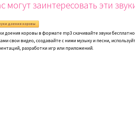
с могут заинтересовать эти звук
громкость.
вуки доения коровы
ки доения коровы в формате mp3 скачивайте звуки бесплатно 
ками свои видео, создавайте с ними музыку и песни, использу
зентаций, разработки игр или приложений.