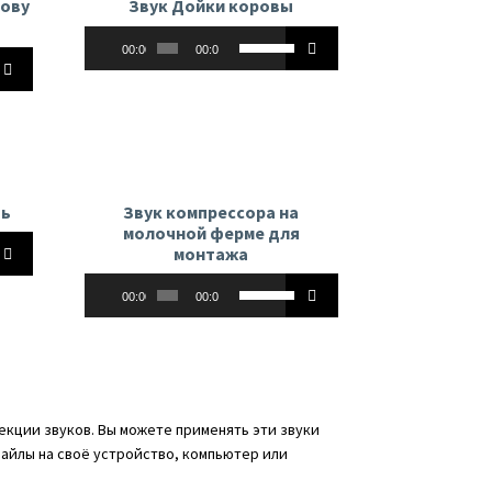
рову
Звук Дойки коровы
Аудиоплеер
Используйте
00:00
00:00
йте
клавиши
вверх/
вниз,
чтобы
увеличить
ь
или
уменьшить
ть
Звук компрессора на
ть
молочной ферме для
громкость.
йте
монтажа
ь.
Аудиоплеер
Используйте
00:00
00:00
клавиши
вверх/
вниз,
ь
чтобы
увеличить
ть
кции звуков. Вы можете применять эти звуки
или
ь.
файлы на своё устройство, компьютер или
уменьшить
громкость.