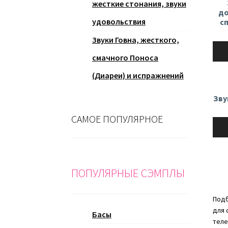
жесткие стонания, звуки
до
удовольствия
с
Звуки Говна, жесткого,
Ауди
смачного Поноса
(Диареи) и испражнений
Зву
САМОЕ ПОПУЛЯРНОЕ
Ауди
ПОПУЛЯРНЫЕ СЭМПЛЫ
Подб
для 
Басы
теле