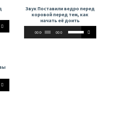
д
Звук Поставили ведро перед
коровой перед тем, как
начать её доить
йте
Аудиоплеер
Используйте
00:00
00:00
клавиши
вверх/
вниз,
чтобы
ь
увеличить
овы
или
ть
уменьшить
ь.
йте
громкость.
ь
ть
ь.