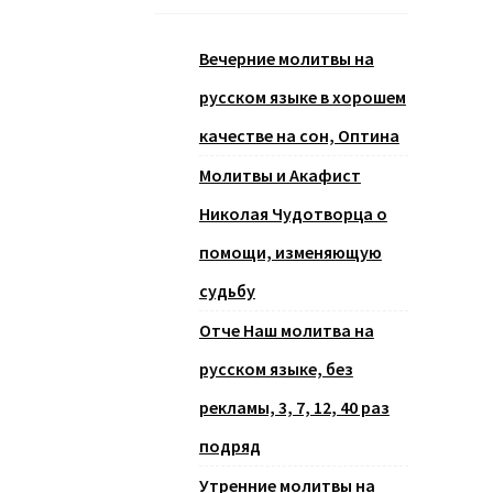
Вечерние молитвы на
русском языке в хорошем
качестве на сон, Оптина
Молитвы и Акафист
Николая Чудотворца о
помощи, изменяющую
судьбу
Отче Наш молитва на
русском языке, без
рекламы, 3, 7, 12, 40 раз
подряд
Утренние молитвы на