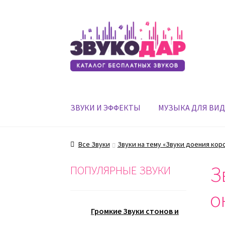
Перейти
Перейти
к
к
навигации
содержимому
ЗВУКИ И ЭФФЕКТЫ
МУЗЫКА ДЛЯ ВИ
Все Звуки
Звуки на тему «Звуки доения кор
З
ПОПУЛЯРНЫЕ ЗВУКИ
о
Громкие Звуки стонов и