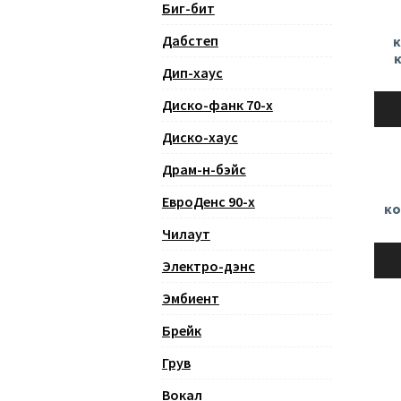
Биг-бит
Дабстеп
к
Дип-хаус
Ауди
Диско-фанк 70-х
Диско-хаус
Драм-н-бэйс
ЕвроДенс 90-х
ко
Чилаут
Ауди
Электро-дэнс
Эмбиент
Брейк
Грув
Вокал