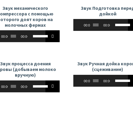
Звук механического
Звук Подготовка пере
омпрессора с помощью
дойкой
которого доят коров на
Аудиоплеер
Использу
молочных фермах
00:00
00:00
клавиши
оплеер
Используйте
вверх/
00:00
00:00
клавиши
вниз,
вверх/
чтобы
вниз,
увеличит
чтобы
или
Звук процесса доения
Звук Ручная дойка кор
увеличить
уменьши
ровы (добываем молоко
(сцеживание)
или
вручную)
громкост
Аудиоплеер
Использу
уменьшить
00:00
00:00
оплеер
Используйте
клавиши
громкость.
00:00
00:00
клавиши
вверх/
вверх/
вниз,
вниз,
чтобы
чтобы
увеличит
увеличить
или
или
уменьши
уменьшить
громкост