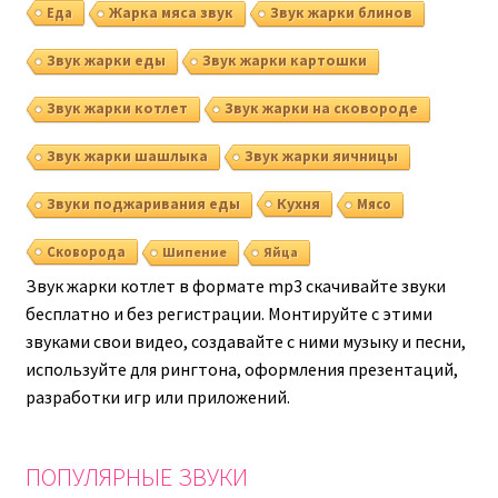
Еда
Жарка мяса звук
Звук жарки блинов
Звук жарки еды
Звук жарки картошки
Звук жарки котлет
Звук жарки на сковороде
Звук жарки шашлыка
Звук жарки яичницы
Кухня
Звуки поджаривания еды
Мясо
Сковорода
Шипение
Яйца
Звук жарки котлет в формате mp3 скачивайте звуки
бесплатно и без регистрации. Монтируйте с этими
звуками свои видео, создавайте с ними музыку и песни,
используйте для рингтона, оформления презентаций,
разработки игр или приложений.
ПОПУЛЯРНЫЕ ЗВУКИ