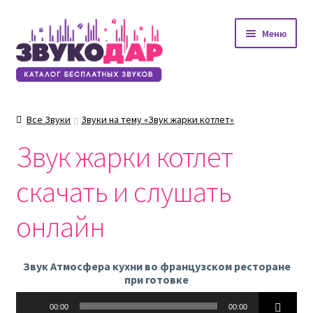
Перейти
Перейти
Меню
к
к
навигации
содержимому
Все Звуки
Звуки на тему «Звук жарки котлет»
Звук жарки котлет
скачать и слушать
онлайн
Звук Атмосфера кухни во французском ресторане
при готовке
Аудиоплеер
00:00
00:00