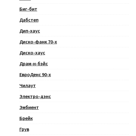
Биг-бит
Дабстеп
Дип-хаус
Диско-фанк 70-х
Диско-хаус
Драм-н-бэйс
ЕвроДенс 90-х
Чилаут
Электро-дэнс
Эмбиент
Брейк
Грув