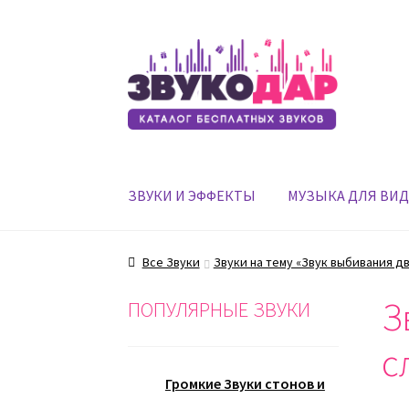
Перейти
Перейти
к
к
навигации
содержимому
ЗВУКИ И ЭФФЕКТЫ
МУЗЫКА ДЛЯ ВИ
Все Звуки
Звуки на тему «Звук выбивания д
З
ПОПУЛЯРНЫЕ ЗВУКИ
с
Громкие Звуки стонов и