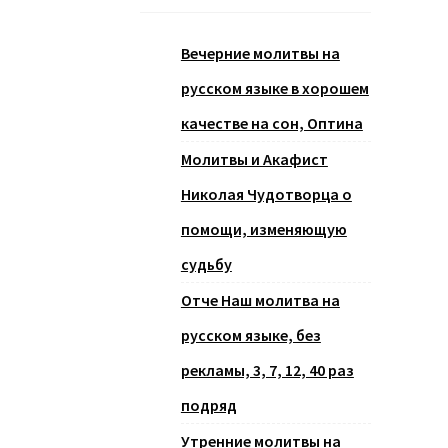
Вечерние молитвы на
русском языке в хорошем
качестве на сон, Оптина
Молитвы и Акафист
Николая Чудотворца о
помощи, изменяющую
судьбу
Отче Наш молитва на
русском языке, без
рекламы, 3, 7, 12, 40 раз
подряд
Утренние молитвы на