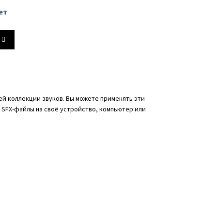
увеличить
ет
или
ть
уменьшить
ь.
йте
громкость.
ь
й коллекции звуков. Вы можете применять эти
и SFX-файлы на своё устройство, компьютер или
ть
ь.