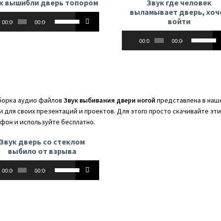
к вышибли дверь топором
Звук где человек
увеличить
или
выламывает дверь, хоч
оплеер
Используйте
или
уменьши
войти
00:00
00:00
клавиши
уменьшить
громкост
Аудиоплеер
Использу
вверх/
громкость.
00:00
00:00
клавиши
вниз,
вверх/
чтобы
вниз,
увеличить
чтобы
или
увеличит
уменьшить
орка аудио файлов
Звук выбивания двери ногой
представлена в наше
или
громкость.
и для своих презентаций и проектов. Для этого просто скачивайте эт
уменьши
фон и используйте бесплатно.
громкост
Звук дверь со стеклом
выбило от взрыва
оплеер
Используйте
00:00
00:00
клавиши
вверх/
вниз,
чтобы
увеличить