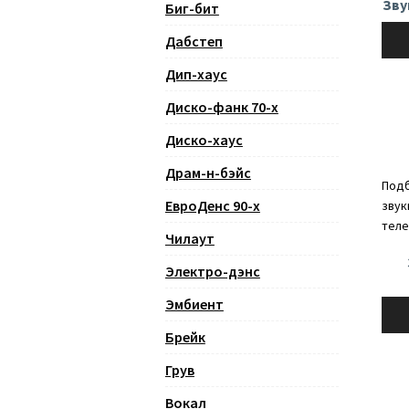
Зву
Биг-бит
Ауди
Дабстеп
Дип-хаус
Диско-фанк 70-х
Диско-хаус
Драм-н-бэйс
Подб
ЕвроДенс 90-х
звук
теле
Чилаут
Электро-дэнс
Эмбиент
Ауди
Брейк
Грув
Вокал