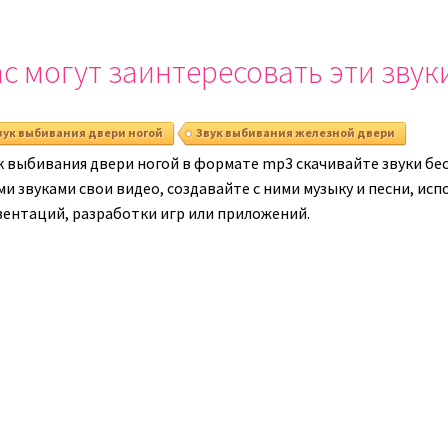
или
уменьшить
с могут заинтересовать эти звук
громкость.
вук выбивания двери ногой
Звук выбивания железной двери
к выбивания двери ногой в формате mp3 скачивайте звуки бес
ми звуками свои видео, создавайте с ними музыку и песни, ис
зентаций, разработки игр или приложений.