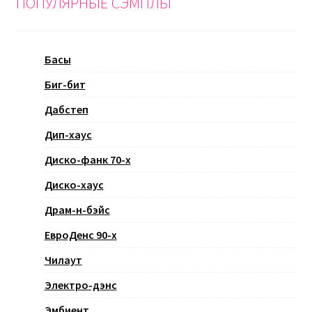
ПОПУЛЯРНЫЕ СЭМПЛЫ
Басы
Биг-бит
Дабстеп
Дип-хаус
Диско-фанк 70-х
Диско-хаус
Драм-н-бэйс
ЕвроДенс 90-х
Чилаут
Электро-дэнс
Эмбиент