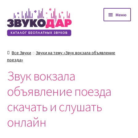
Перейти
Перейти
Меню
к
к
навигации
содержимому
Все Звуки
Звуки на тему «Звук вокзала объявление
поезда»
Звук вокзала
объявление поезда
скачать и слушать
онлайн