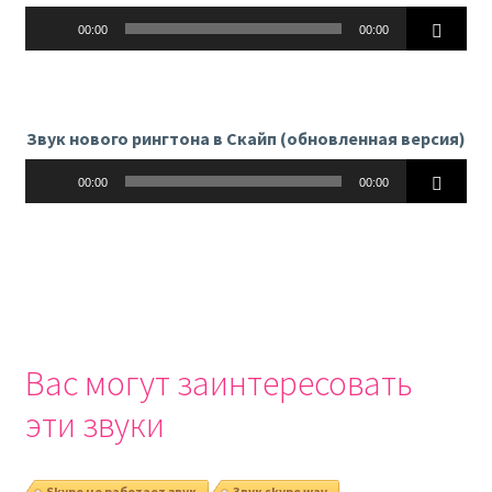
Аудиоплеер
00:00
00:00
Звук нового рингтона в Скайп (обновленная версия)
Аудиоплеер
00:00
00:00
Вас могут заинтересовать
эти звуки
Skype не работает звук
Звук skype wav