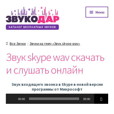
Перейти
Перейти
Меню
к
к
навигации
содержимому
Все Звуки
Звуки на тему «Звук skype wav»
Звук skype wav скачать
и слушать онлайн
Звук входящего звонка в Skype в новой версии
программы от Микрософт
Аудиоплеер
00:00
00:00