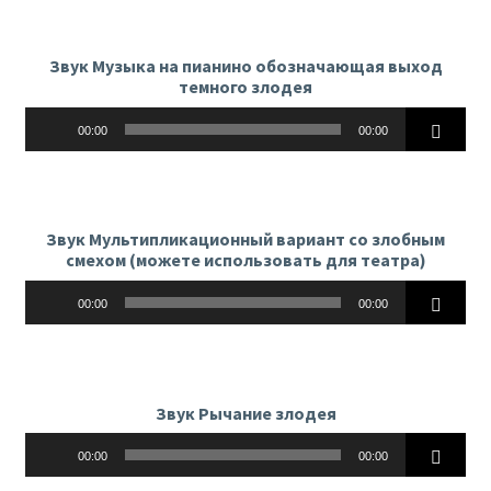
Звук Музыка на пианино обозначающая выход
темного злодея
Аудиоплеер
00:00
00:00
Звук Мультипликационный вариант со злобным
смехом (можете использовать для театра)
Аудиоплеер
00:00
00:00
Звук Рычание злодея
Аудиоплеер
00:00
00:00