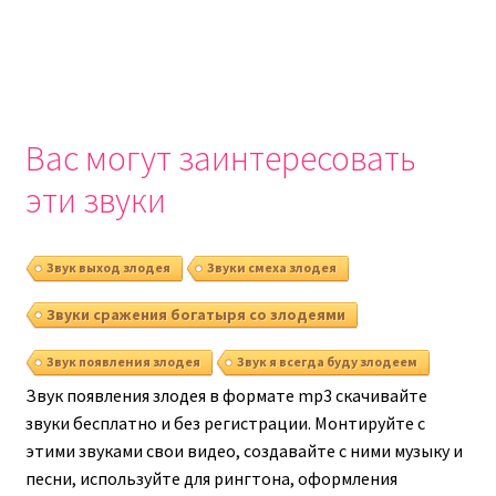
Вас могут заинтересовать
эти звуки
Звук выход злодея
Звуки смеха злодея
Звуки сражения богатыря со злодеями
Звук появления злодея
Звук я всегда буду злодеем
Звук появления злодея в формате mp3 скачивайте
звуки бесплатно и без регистрации. Монтируйте с
этими звуками свои видео, создавайте с ними музыку и
песни, используйте для рингтона, оформления