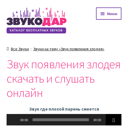
Перейти
Перейти
Меню
к
к
навигации
содержимому
Все Звуки
Звуки на тему «Звук появления злодея»
Звук появления злодея
скачать и слушать
онлайн
Звук где плохой парень смеется
Аудиоплеер
00:00
00:00