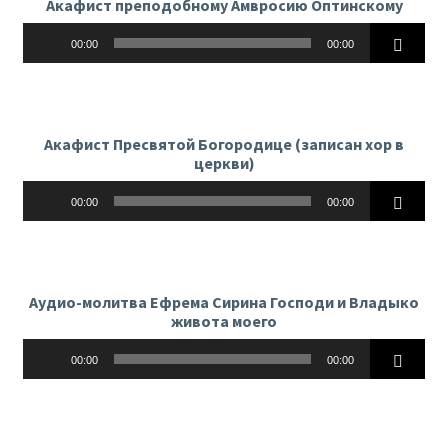
Акафист преподобному Амвросию Оптинскому
Аудиоплеер
00:00
00:00
Акафист Пресвятой Богородице (записан хор в
церкви)
Аудиоплеер
00:00
00:00
Аудио-молитва Ефрема Сирина Господи и Владыко
живота моего
Аудиоплеер
00:00
00:00