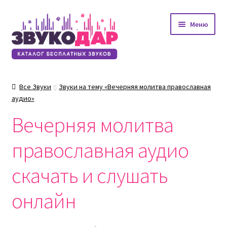
Перейти
Перейти
Меню
к
к
навигации
содержимому
Все Звуки
Звуки на тему «Вечерняя молитва православная
аудио»
Вечерняя молитва
православная аудио
скачать и слушать
онлайн