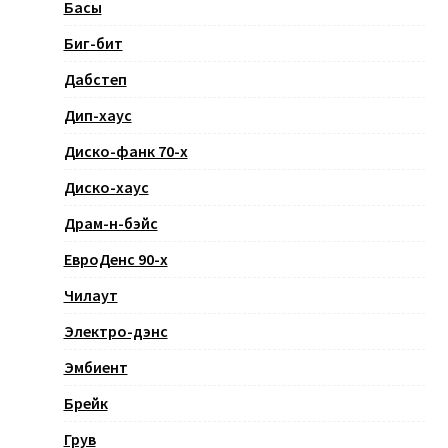
Басы
Биг-бит
Дабстеп
Дип-хаус
Диско-фанк 70-х
Диско-хаус
Драм-н-бэйс
ЕвроДенс 90-х
Чилаут
Электро-дэнс
Эмбиент
Брейк
Грув