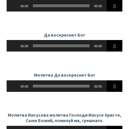
Аудиоплеер
00:00
00:00
Да воскреснет Бог
Аудиоплеер
00:00
00:00
Молитва Да воскреснет Бог
Аудиоплеер
00:00
00:00
Молитва Иисусова молитва Господи Иисусе Христе,
Сыне Божий, помилуй мя, грешнаго.
Аудиоплеер