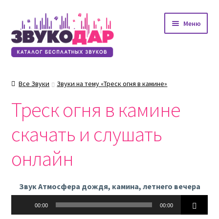
Перейти
Перейти
Меню
к
к
навигации
содержимому
Все Звуки
Звуки на тему «Треск огня в камине»
Треск огня в камине
скачать и слушать
онлайн
Звук Атмосфера дождя, камина, летнего вечера
Аудиоплеер
00:00
00:00