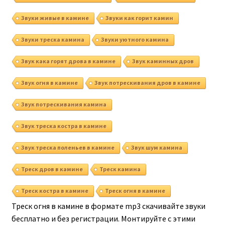
Звуки живые в камине
Звуки как горит камин
Звуки треска камина
Звуки уютного камина
Звук кака горят дрова в камине
Звук каминных дров
Звук огня в камине
Звук потрескивания дров в камине
Звук потрескивания камина
Звук треска костра в камине
Звук треска поленьев в камине
Звук шум камина
Треск дров в камине
Треск камина
Треск костра в камине
Треск огня в камине
Треск огня в камине в формате mp3 скачивайте звуки
бесплатно и без регистрации. Монтируйте с этими