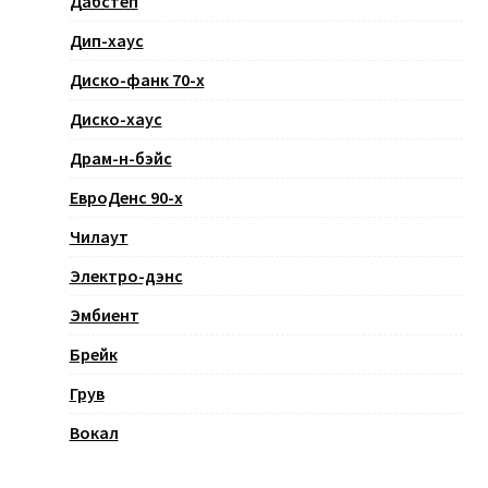
Дабстеп
Дип-хаус
Диско-фанк 70-х
Диско-хаус
Драм-н-бэйс
ЕвроДенс 90-х
Чилаут
Электро-дэнс
Эмбиент
Брейк
Грув
Вокал