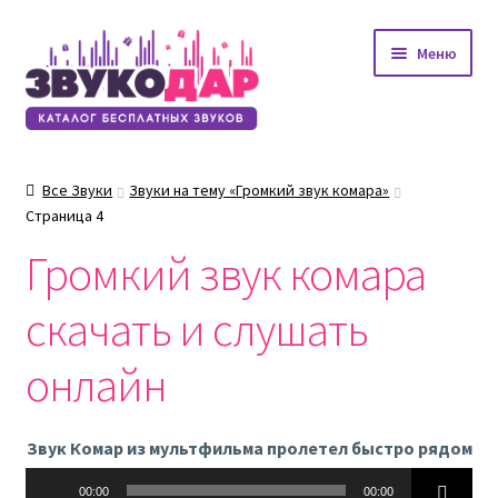
Перейти
Перейти
Меню
к
к
навигации
содержимому
Все Звуки
Звуки на тему «Громкий звук комара»
Страница 4
Громкий звук комара
скачать и слушать
онлайн
Звук Комар из мультфильма пролетел быстро рядом
Аудиоплеер
00:00
00:00