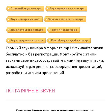
Громкий звук комара
Звук жужжания комара
Звук комар жужжит
Звук летающего комара
Звук летящего комара
Звук писк комара
Звук пищания комара
Какой звук издаёт комар
Громкий звук комара в формате mp3 скачивайте звуки
бесплатно и без регистрации. Монтируйте с этими
звуками свои видео, создавайте с ними музыку и песни,
используйте для рингтона, оформления презентаций,
разработки игр или приложений.
ПОПУЛЯРНЫЕ ЗВУКИ
Громкие Звуки стонов и жесткие стонания,