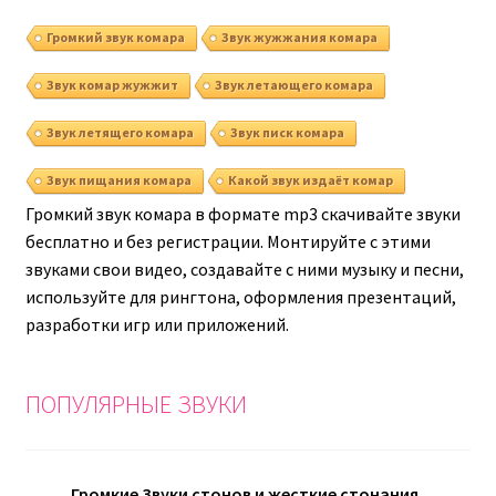
Громкий звук комара
Звук жужжания комара
Звук комар жужжит
Звук летающего комара
Звук летящего комара
Звук писк комара
Звук пищания комара
Какой звук издаёт комар
Громкий звук комара в формате mp3 скачивайте звуки
бесплатно и без регистрации. Монтируйте с этими
звуками свои видео, создавайте с ними музыку и песни,
используйте для рингтона, оформления презентаций,
разработки игр или приложений.
ПОПУЛЯРНЫЕ ЗВУКИ
Громкие Звуки стонов и жесткие стонания,