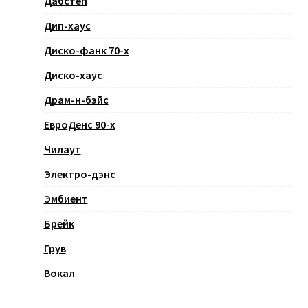
Дабстеп
Дип-хаус
Диско-фанк 70-х
Диско-хаус
Драм-н-бэйс
ЕвроДенс 90-х
Чилаут
Электро-дэнс
Эмбиент
Брейк
Грув
Вокал