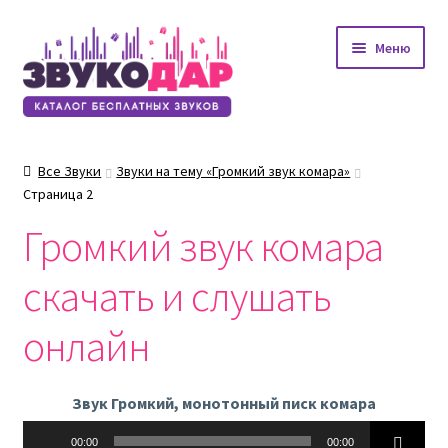
Перейти
Перейти
Меню
к
к
навигации
содержимому
Все Звуки
Звуки на тему «Громкий звук комара»
Страница 2
Громкий звук комара
скачать и слушать
онлайн
Звук Громкий, монотонный писк комара
Аудиоплеер
00:00
00:00