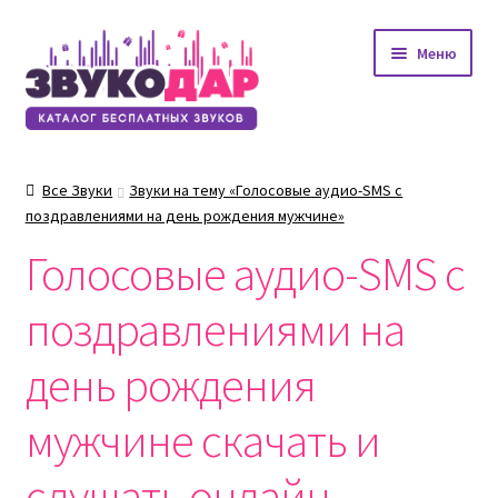
Перейти
Перейти
Меню
к
к
навигации
содержимому
Все Звуки
Звуки на тему «Голосовые аудио-SMS с
поздравлениями на день рождения мужчине»
Голосовые аудио-SMS с
поздравлениями на
день рождения
мужчине скачать и
слушать онлайн