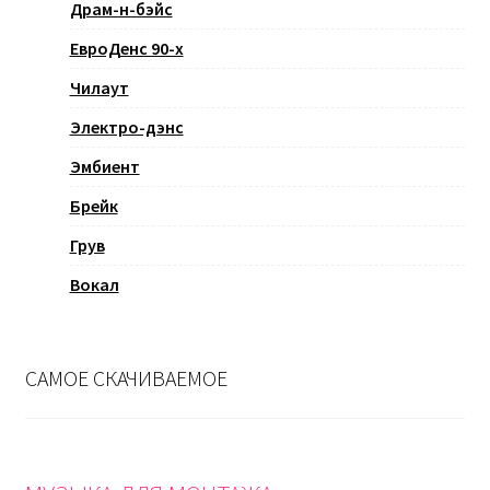
Драм-н-бэйс
ЕвроДенс 90-х
Чилаут
Электро-дэнс
Эмбиент
Брейк
Грув
Вокал
САМОЕ СКАЧИВАЕМОЕ