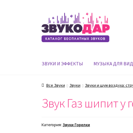
Перейти
Перейти
к
к
навигации
содержимому
ЗВУКИ И ЭФФЕКТЫ
МУЗЫКА ДЛЯ ВИ
Все Звуки
Звуки
Звуки и шум воздуха: стр
Звук Газ шипит у 
Категория:
Звуки Горелки