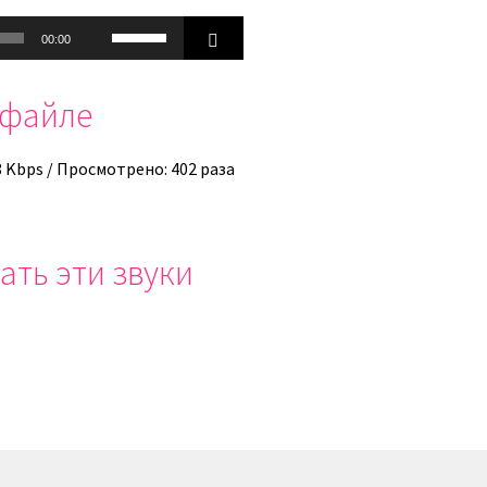
Используйте
00:00
клавиши
вверх/
офайле
вниз,
чтобы
увеличить
8 Kbps / Просмотрено: 402 раза
или
уменьшить
громкость.
ать эти звуки