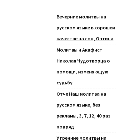
Вечерние молитвы на
русском языке в хорошем
качестве на сон, Оптина
Молитвы и Акафист
Николая Чудотворца о
помощи, изменяющую
судьбу
Отче Наш молитва на
русском языке, без
рекламы, 3, 7, 12, 40 раз
подряд
Утренние молитвы на