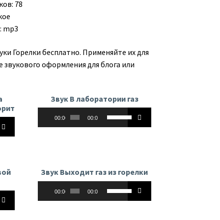
ков: 78
кое
: mp3
уки Горелки бесплатно. Применяйте их для
е звукового оформления для блога или
а
Звук В лаборатории газ
орит
Аудиоплеер
Используйте
00:00
00:00
йте
клавиши
вверх/
вниз,
чтобы
увеличить
вой
Звук Выходит газ из горелки
ь
или
Аудиоплеер
Используйте
уменьшить
00:00
00:00
йте
клавиши
ть
громкость.
вверх/
ь.
вниз,