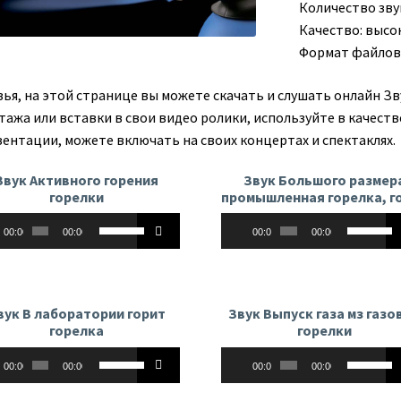
Количество зву
Качество: высо
Формат файлов
зья, на этой странице вы можете скачать и слушать онлайн Зв
тажа или вставки в свои видео ролики, используйте в качеств
зентации, можете включать на своих концертах и спектаклях.
Звук Активного горения
Звук Большого размер
горелки
промышленная горелка, г
оплеер
Аудиоплеер
Используйте
Использу
00:00
00:00
00:00
00:00
клавиши
клавиши
вверх/
вверх/
вниз,
вниз,
чтобы
чтобы
вук В лаборатории горит
Звук Выпуск газа мз газо
увеличить
увеличит
горелка
горелки
или
или
оплеер
Аудиоплеер
Используйте
Использу
уменьшить
уменьши
00:00
00:00
00:00
00:00
клавиши
клавиши
громкость.
громкост
вверх/
вверх/