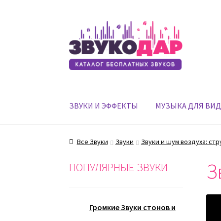
Перейти
Перейти
к
к
навигации
содержимому
ЗВУКИ И ЭФФЕКТЫ
МУЗЫКА ДЛЯ ВИ
Все Звуки
Звуки
Звуки и шум воздуха: стр
З
ПОПУЛЯРНЫЕ ЗВУКИ
Громкие Звуки стонов и