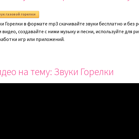
вук газовой горелки
ки Горелки в формате mp3 скачивайте звуки бесплатно и без 
и видео, создавайте с ними музыку и песни, используйте для 
работки игр или приложений.
део на тему: Звуки Горелки