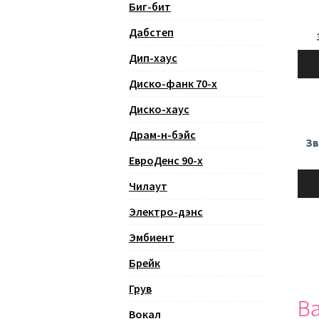
Биг-бит
Дабстеп
Ауди
Дип-хаус
Диско-фанк 70-х
Диско-хаус
Драм-н-бэйс
Зв
ЕвроДенс 90-х
Ауди
Чилаут
Электро-дэнс
Эмбиент
Брейк
Грув
Ва
Вокал