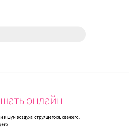
ушать онлайн
и и шум воздуха: струящегося, свежего,
щего