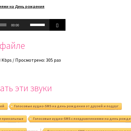
иями на День рождения
Используйте
00:00
клавиши
вверх/
офайле
вниз,
чтобы
увеличить
8 Kbps / Просмотрено: 305 раз
или
уменьшить
громкость.
ать эти звуки
зей
Голосовые аудио-SMS на день рождения от друзей и подруг
е прикольные
Голосовые аудио-SMS с поздравлениями на день рожде