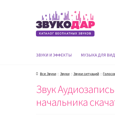
Перейти
Перейти
к
к
навигации
содержимому
ЗВУКИ И ЭФФЕКТЫ
МУЗЫКА ДЛЯ ВИ
Все Звуки
Звуки
Звуки ситуаций
Голосо
Звук Аудиозапись
начальника скача