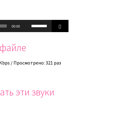
Используйте
00:00
клавиши
вверх/
офайле
вниз,
чтобы
увеличить
 Kbps / Просмотрено: 321 раз
или
уменьшить
громкость.
ать эти звуки