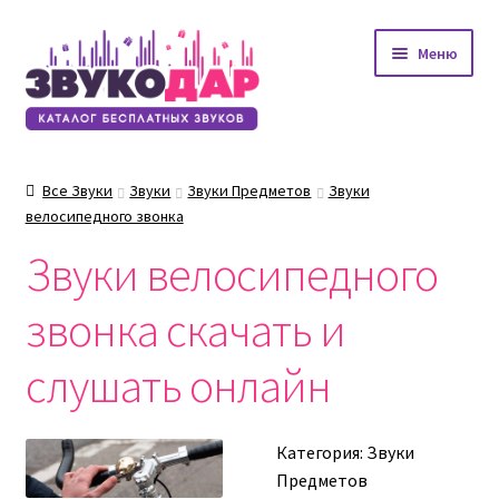
Перейти
Перейти
Меню
к
к
навигации
содержимому
Все Звуки
Звуки
Звуки Предметов
Звуки
велосипедного звонка
Звуки велосипедного
звонка скачать и
слушать онлайн
Категория:
Звуки
Предметов