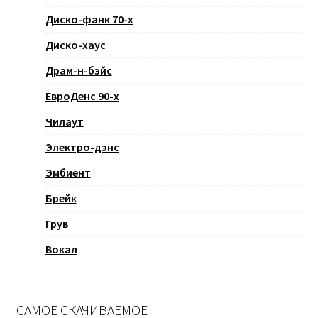
Диско-фанк 70-х
Диско-хаус
Драм-н-бэйс
ЕвроДенс 90-х
Чилаут
Электро-дэнс
Эмбиент
Брейк
Грув
Вокал
САМОЕ СКАЧИВАЕМОЕ