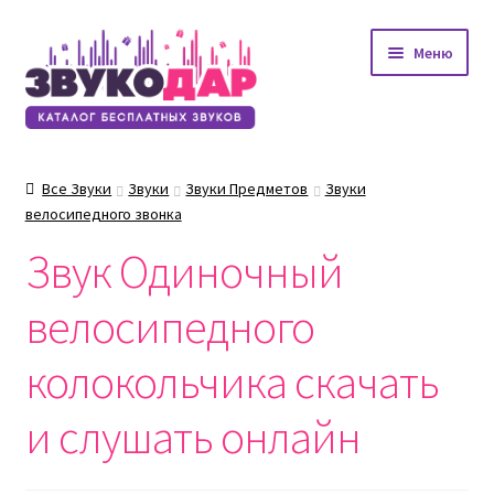
Перейти
Перейти
Меню
к
к
навигации
содержимому
Все Звуки
Звуки
Звуки Предметов
Звуки
велосипедного звонка
Звук Одиночный
велосипедного
колокольчика скачать
и слушать онлайн