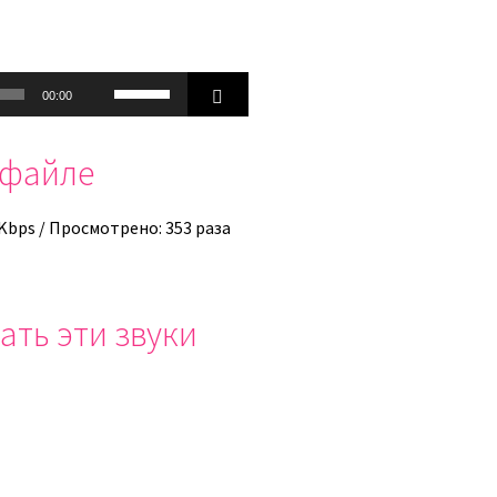
Используйте
00:00
клавиши
вверх/
офайле
вниз,
чтобы
увеличить
 Kbps / Просмотрено: 353 раза
или
уменьшить
громкость.
ать эти звуки