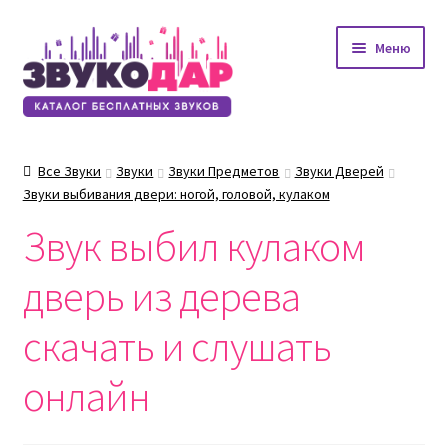
Перейти
Перейти
Меню
к
к
навигации
содержимому
Все Звуки
Звуки
Звуки Предметов
Звуки Дверей
Звуки выбивания двери: ногой, головой, кулаком
Звук выбил кулаком
дверь из дерева
скачать и слушать
онлайн