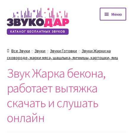
Перейти
Перейти
Меню
к
к
навигации
содержимому
Все Звуки
Звуки
Звуки Готовки
Звуки Жарки на
сковороде, жарки мяса, шашлыка, яичницы, картошки, яиц
Звук Жарка бекона,
работает вытяжка
скачать и слушать
онлайн