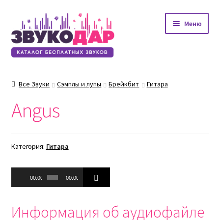
Перейти
Перейти
Меню
к
к
навигации
содержимому
Все Звуки
Сэмплы и лупы
Брейкбит
Гитара
Angus
Категория:
Гитара
Аудиоплеер
00:00
00:00
Информация об аудиофайле