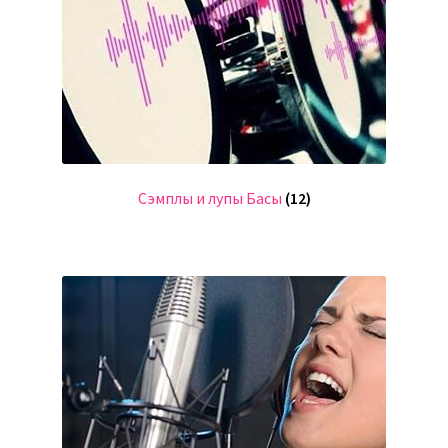
Сэмплы и лупы Басы
(12)