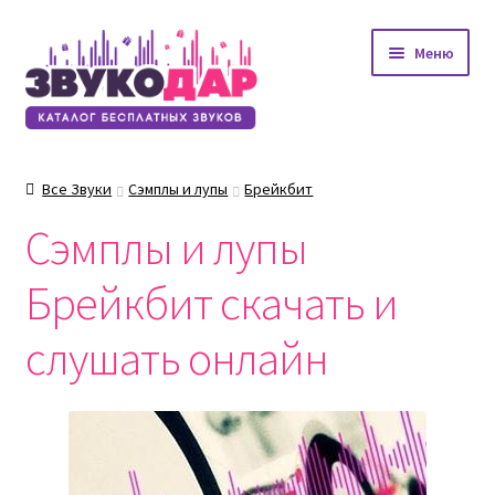
Перейти
Перейти
Меню
к
к
навигации
содержимому
Все Звуки
Сэмплы и лупы
Брейкбит
Сэмплы и лупы
Брейкбит скачать и
слушать онлайн