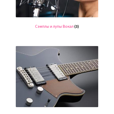
Сэмплы и лупы Вокал
(3)