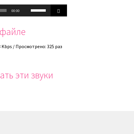
Используйте
00:00
клавиши
вверх/
офайле
вниз,
чтобы
увеличить
8 Kbps / Просмотрено: 325 раз
или
уменьшить
громкость.
ать эти звуки