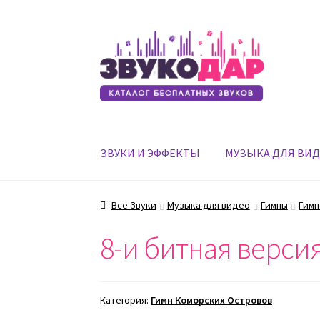
Перейти
Перейти
к
к
навигации
содержимому
ЗВУКИ И ЭФФЕКТЫ
МУЗЫКА ДЛЯ ВИ
Все Звуки
Музыка для видео
Гимны
Гимн
8-и битная верси
Категория:
Гимн Коморских Островов