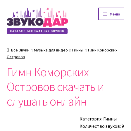
Перейти
Перейти
Меню
к
к
навигации
содержимому
Все Звуки
Музыка для видео
Гимны
Гимн Коморских
Островов
Гимн Коморских
Островов скачать и
слушать онлайн
Категория:
Гимны
Количество звуков: 9