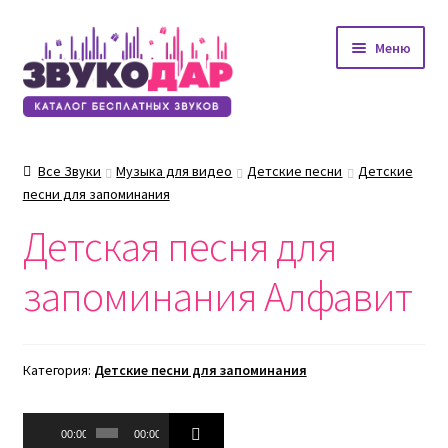
Перейти
Перейти
Меню
к
к
навигации
содержимому
Все Звуки
Музыка для видео
Детские песни
Детские
песни для запоминания
Детская песня для
запоминания Алфавит
Категория:
Детские песни для запоминания
Аудиоплеер
00:00
00:00