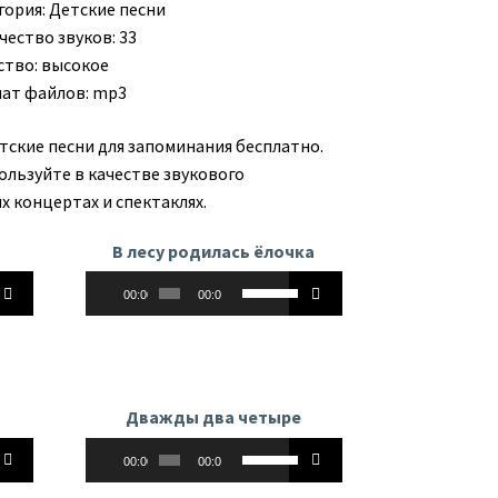
гория:
Детские песни
чество звуков: 33
ство: высокое
ат файлов: mp3
тские песни для запоминания бесплатно.
ользуйте в качестве звукового
х концертах и спектаклях.
В лесу родилась ёлочка
Аудиоплеер
йте
Используйте
00:00
00:00
клавиши
вверх/
вниз,
чтобы
ь
увеличить
Дважды два четыре
или
Аудиоплеер
йте
Используйте
ть
уменьшить
00:00
00:00
клавиши
ь.
громкость.
вверх/