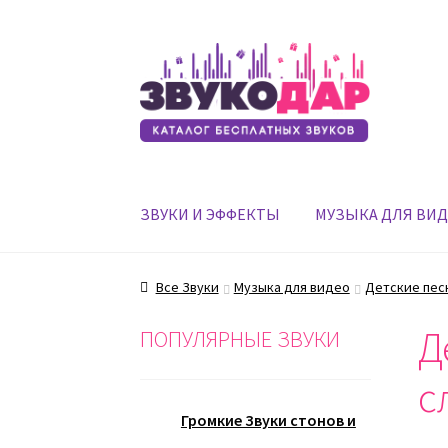
Перейти
Перейти
к
к
навигации
содержимому
ЗВУКИ И ЭФФЕКТЫ
МУЗЫКА ДЛЯ ВИ
Все Звуки
Музыка для видео
Детские пес
Д
ПОПУЛЯРНЫЕ ЗВУКИ
с
Громкие Звуки стонов и