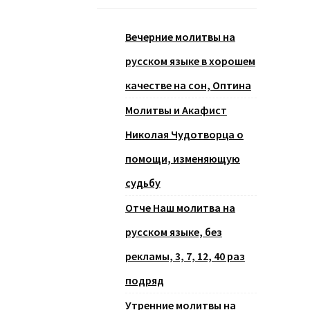
Вечерние молитвы на
русском языке в хорошем
качестве на сон, Оптина
Молитвы и Акафист
Николая Чудотворца о
помощи, изменяющую
судьбу
Отче Наш молитва на
русском языке, без
рекламы, 3, 7, 12, 40 раз
подряд
Утренние молитвы на