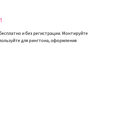
ть
уменьшить
ь.
громкость.
и
бесплатно и без регистрации. Монтируйте
спользуйте для рингтона, оформления