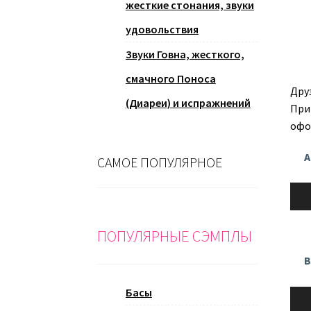
жесткие стонания, звуки
удовольствия
Звуки Говна, жесткого,
смачного Поноса
Дру
(Диареи) и испражнений
При
офо
А
САМОЕ ПОПУЛЯРНОЕ
Ауди
ПОПУЛЯРНЫЕ СЭМПЛЫ
В
Басы
Ауди