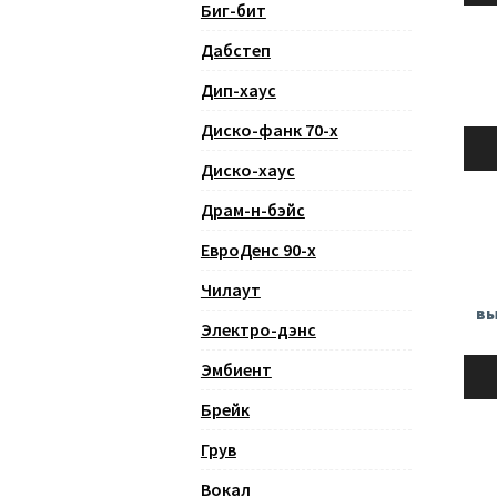
Биг-бит
Дабстеп
Дип-хаус
Диско-фанк 70-х
Ауди
Диско-хаус
Драм-н-бэйс
ЕвроДенс 90-х
Чилаут
вы
Электро-дэнс
Ауди
Эмбиент
Брейк
Грув
Вокал