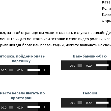
Кате
Коли
Каче
Форм
зья, на этой странице вы можете скачать и слушать онлайн Де
меняйте их для монтажа или вставки в свои видео ролики, исп
рмления для блога или презентации, можете включать на свои
нтошка, пойдем копать
Баю-баюшки-баю
картошку
Аудиоплеер
Использу
00:00
00:00
оплеер
Используйте
клавиши
00:00
00:00
клавиши
вверх/
вверх/
вниз,
вниз,
чтобы
чтобы
увеличит
месте весело шагать по
Галоши
увеличить
или
просторам
Аудиоплеер
Использу
или
уменьши
00:00
00:00
оплеер
Используйте
клавиши
уменьшить
громкост
00:00
00:00
клавиши
вверх/