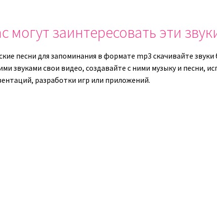
или
уменьши
уменьшить
громкост
с могут заинтересовать эти звук
громкость.
ские песни для запоминания в формате mp3 скачивайте звуки 
ими звуками свои видео, создавайте с ними музыку и песни, и
зентаций, разработки игр или приложений.