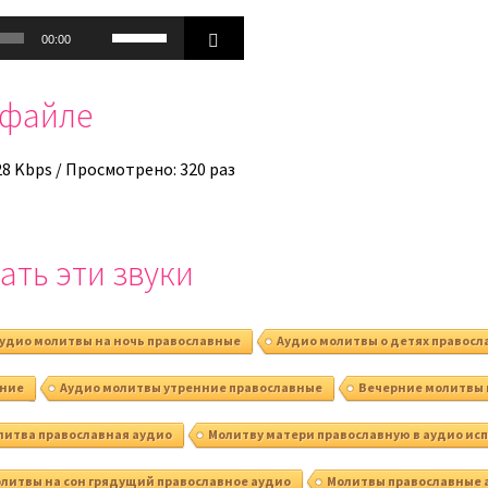
Используйте
00:00
клавиши
вверх/
офайле
вниз,
чтобы
увеличить
28 Kbps / Просмотрено: 320 раз
или
уменьшить
громкость.
ать эти звуки
удио молитвы на ночь православные
Аудио молитвы о детях правос
рние
Аудио молитвы утренние православные
Вечерние молитвы 
литва православная аудио
Молитву матери православную в аудио ис
литвы на сон грядущий православное аудио
Молитвы православные 