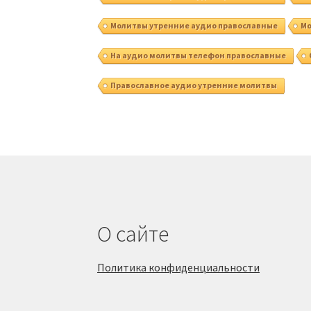
Молитвы утренние аудио православные
Мо
На аудио молитвы телефон православные
Православное аудио утренние молитвы
О сайте
Политика конфиденциальности