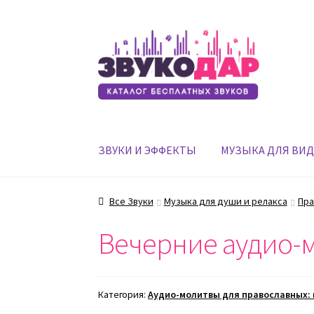
Перейти
Перейти
к
к
навигации
содержимому
ЗВУКИ И ЭФФЕКТЫ
МУЗЫКА ДЛЯ ВИ
Все Звуки
Музыка для души и релакса
Пра
Вечерние аудио-
Категория:
Аудио-молитвы для православных: 