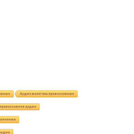
лавные
Аудио молитвы православные
православное аудио
полнении
аудио