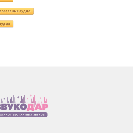
вославные аудио
аудио