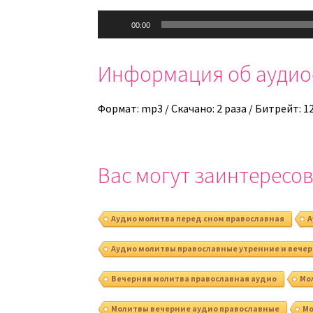
Аудиоплеер
00:00
Информация об ауди
Формат: mp3 / Скачано: 2 раза / Битрейт: 1
Вас могут заинтересов
Аудио молитва перед сном православная
А
Аудио молитвы православные утренние и вече
Вечерняя молитва православная аудио
Мо
Молитвы вечерние аудио православные
Мо