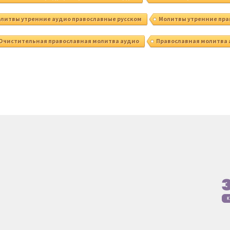
литвы утренние аудио православные русском
Молитвы утренние пра
Очистительная православная молитва аудио
Православная молитва 