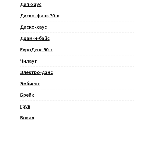
Дип-хаус
Диско-фанк 70-х
Диско-хаус
Драм-н-бэйс
ЕвроДенс 90-х
Чилаут
Электро-дэнс
Эмбиент
Брейк
Грув
Вокал