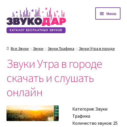
Перейти
Перейти
Меню
к
к
навигации
содержимому
Все Звуки
Звуки
Звуки Трафика
Звуки Утра в городе
Звуки Утра в городе
скачать и слушать
онлайн
Категория:
Звуки
Трафика
Количество звуков: 25