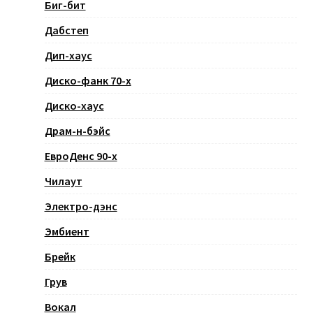
Биг-бит
Дабстеп
Дип-хаус
Диско-фанк 70-х
Диско-хаус
Драм-н-бэйс
ЕвроДенс 90-х
Чилаут
Электро-дэнс
Эмбиент
Брейк
Грув
Вокал