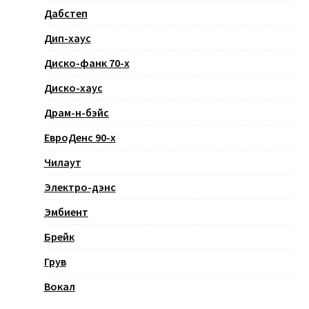
Дабстеп
Дип-хаус
Диско-фанк 70-х
Диско-хаус
Драм-н-бэйс
ЕвроДенс 90-х
Чилаут
Электро-дэнс
Эмбиент
Брейк
Грув
Вокал