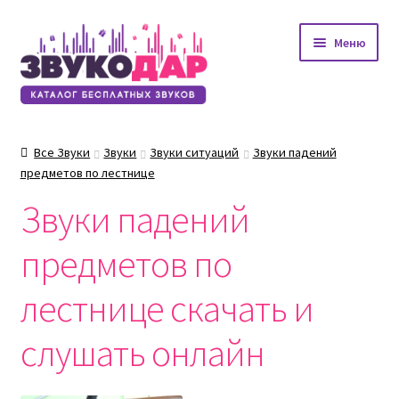
Перейти
Перейти
Меню
к
к
навигации
содержимому
Все Звуки
Звуки
Звуки ситуаций
Звуки падений
предметов по лестнице
Звуки падений
предметов по
лестнице скачать и
слушать онлайн