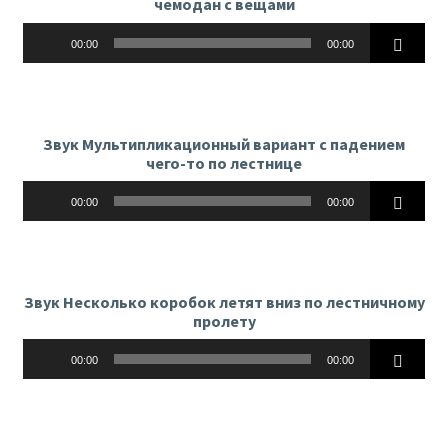
чемодан с вещами
Аудиоплеер
00:00
00:00
Звук Мультипликационный вариант с падением
чего-то по лестнице
Аудиоплеер
00:00
00:00
Звук Несколько коробок летят вниз по лестничному
пролету
Аудиоплеер
00:00
00:00