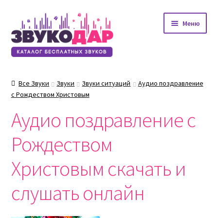
Перейти
Перейти
Меню
к
к
навигации
содержимому
Все Звуки
Звуки
Звуки ситуаций
Аудио поздравление
с Рождеством Христовым
Аудио поздравление с
Рождеством
Христовым скачать и
слушать онлайн