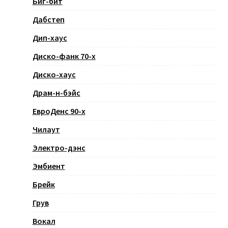
Биг-бит
Дабстеп
Дип-хаус
Диско-фанк 70-х
Диско-хаус
Драм-н-бэйс
ЕвроДенс 90-х
Чилаут
Электро-дэнс
Эмбиент
Брейк
Грув
Вокал