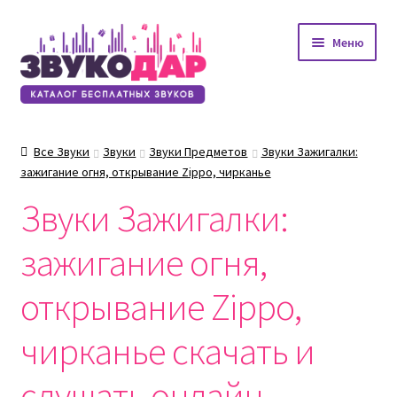
Перейти
Перейти
Меню
к
к
навигации
содержимому
Все Звуки
Звуки
Звуки Предметов
Звуки Зажигалки:
зажигание огня, открывание Zippo, чирканье
Звуки Зажигалки:
зажигание огня,
открывание Zippo,
чирканье скачать и
слушать онлайн