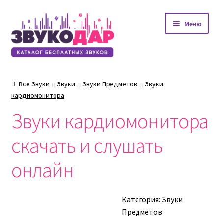
Перейти
Перейти
Меню
к
к
навигации
содержимому
Все Звуки
Звуки
Звуки Предметов
Звуки
кардиомонитора
Звуки кардиомонитора
скачать и слушать
онлайн
Категория:
Звуки
Предметов