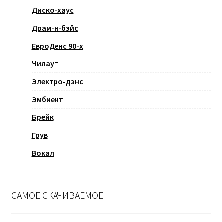
Диско-хаус
Драм-н-бэйс
ЕвроДенс 90-х
Чилаут
Электро-дэнс
Эмбиент
Брейк
Грув
Вокал
САМОЕ СКАЧИВАЕМОЕ