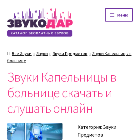
Перейти
Перейти
Меню
к
к
навигации
содержимому
Все Звуки
Звуки
Звуки Предметов
Звуки Капельницы в
больнице
Звуки Капельницы в
больнице скачать и
слушать онлайн
Категория:
Звуки
Предметов