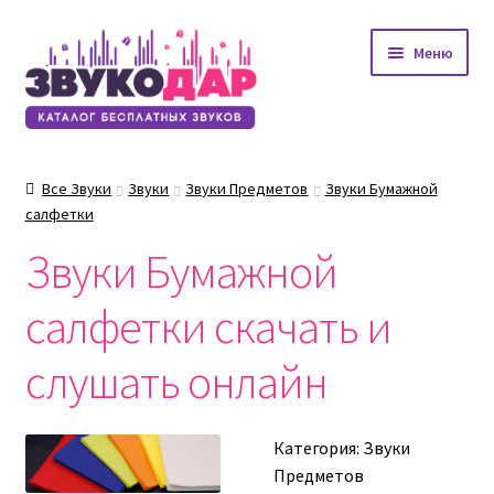
Перейти
Перейти
Меню
к
к
навигации
содержимому
Все Звуки
Звуки
Звуки Предметов
Звуки Бумажной
салфетки
Звуки Бумажной
салфетки скачать и
слушать онлайн
Категория:
Звуки
Предметов