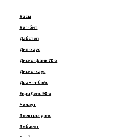
Басы
Биг-бит
Дабстеп
Дип-хаус
Диско-фанк 70-х
Диско-хаус
Драм-н-бэйс
ЕвроДенс 90-х
Чилаут
Электро-дэнс
Эмбиент