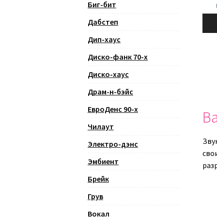
Биг-бит
Ауди
Дабстеп
Дип-хаус
Диско-фанк 70-х
Диско-хаус
Драм-н-бэйс
ЕвроДенс 90-х
Ва
Чилаут
Зву
Электро-дэнс
сво
Эмбиент
раз
Брейк
Грув
Вокал