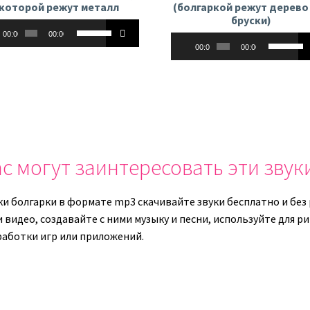
которой режут металл
(болгаркой режут дерево
бруски)
оплеер
Используйте
00:00
00:00
Аудиоплеер
Использу
клавиши
00:00
00:00
клавиши
вверх/
вверх/
вниз,
вниз,
чтобы
чтобы
увеличить
увеличит
или
или
уменьшить
уменьши
громкость.
с могут заинтересовать эти звук
громкост
ки болгарки в формате mp3 скачивайте звуки бесплатно и без
и видео, создавайте с ними музыку и песни, используйте для 
работки игр или приложений.