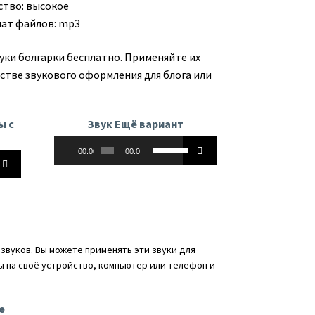
ство: высокое
ат файлов: mp3
уки болгарки бесплатно. Применяйте их
естве звукового оформления для блога или
ы с
Звук Ещё вариант
Аудиоплеер
Используйте
00:00
00:00
йте
клавиши
вверх/
вниз,
чтобы
увеличить
ь
или
звуков. Вы можете применять эти звуки для
уменьшить
ы на своё устройство, компьютер или телефон и
ть
громкость.
ь.
е