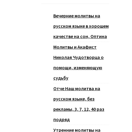
Вечерние молитвы на
русском языке в хорошем
качестве на сон, Оптина
Молитвы и Акафист
Николая Чудотворца о
помощи, изменяющую
судьбу
Отче Наш молитва на
русском языке, без
рекламы, 3, 7, 12, 40 раз
подряд
Утренние молитвы на