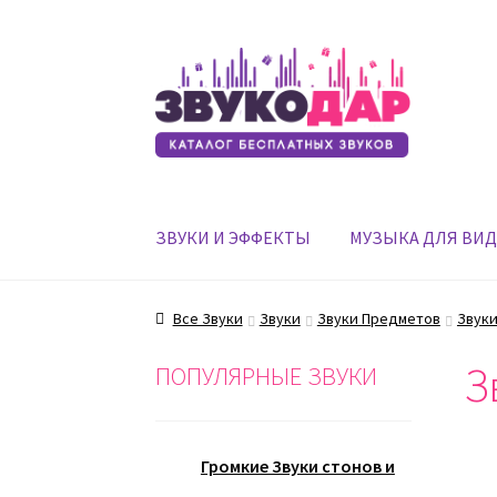
Перейти
Перейти
к
к
навигации
содержимому
ЗВУКИ И ЭФФЕКТЫ
МУЗЫКА ДЛЯ ВИ
Все Звуки
Звуки
Звуки Предметов
Звуки
З
ПОПУЛЯРНЫЕ ЗВУКИ
Громкие Звуки стонов и