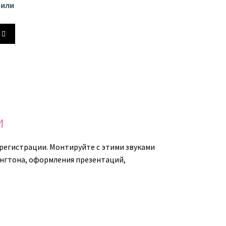
 или
йте
ь
ть
и
ь.
 регистрации. Монтируйте с этими звуками
рингтона, оформления презентаций,