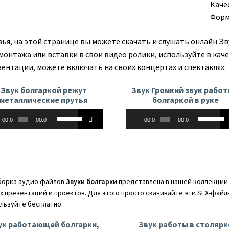
Каче
Форм
зья, на этой странице вы можете скачать и слушать онлайн Зв
 монтажа или вставки в свои видео ролики, используйте в кач
зентации, можете включать на своих концертах и спектаклях.
Звук болгаркой режут
Звук Громкий звук работ
металлические прутья
болгаркой в руке
оплеер
Аудиоплеер
Используйте
Использу
00:00
00:00
00:00
00:00
клавиши
клавиши
вверх/
вверх/
вниз,
вниз,
чтобы
чтобы
увеличить
увеличит
орка аудио файлов
Звуки болгарки
представлена в нашей коллекции 
или
или
х презентаций и проектов. Для этого просто скачивайте эти SFX-файл
уменьшить
уменьши
льзуйте бесплатно.
громкость.
громкост
ук работающей болгарки,
Звук работы в столярк