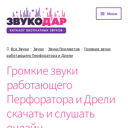
Перейти
Перейти
Меню
к
к
навигации
содержимому
Все Звуки
Звуки
Звуки Предметов
Громкие звуки
работающего Перфоратора и Дрели
Громкие звуки
работающего
Перфоратора и Дрели
скачать и слушать
онлайн