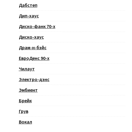
Дабстеп
Дип-хаус
Диско-фанк 70-х
Диско-хаус
Драм-н-бэйс
ЕвроДенс 90-х
Чилаут
Электро-дэнс
Эмбиент
Брейк
Грув
Вокал